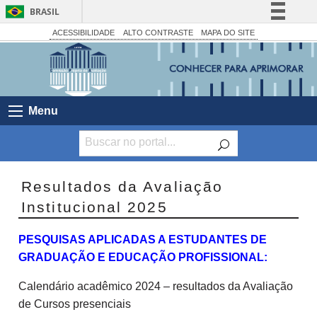
BRASIL
Simplifique!
ACESSIBILIDADE
ALTO CONTRASTE
MAPA DO SITE
Comunica BR
Participe
Acesso à informação
Menu
Legislação
Canais
Resultados da Avaliação
Institucional 2025
PESQUISAS APLICADAS A ESTUDANTES DE
GRADUAÇÃO E EDUCAÇÃO PROFISSIONAL:
Calendário acadêmico 2024 – resultados da Avaliação
de Cursos presenciais