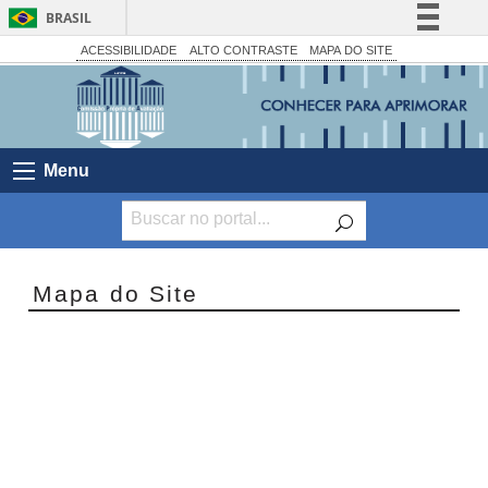
BRASIL
Simplifique!
ACESSIBILIDADE
ALTO CONTRASTE
MAPA DO SITE
Comunica BR
Participe
Acesso à informação
Menu
Legislação
Canais
Mapa do Site