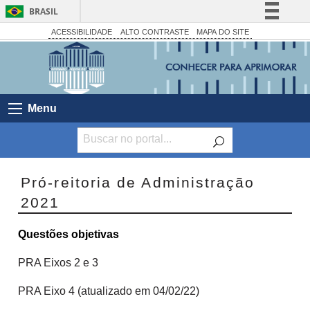
BRASIL
Simplifique!
ACESSIBILIDADE
ALTO CONTRASTE
MAPA DO SITE
Comunica BR
Participe
Acesso à informação
Menu
Legislação
Canais
Pró-reitoria de Administração
2021
Questões objetivas
PRA Eixos 2 e 3
PRA Eixo 4 (atualizado em 04/02/22)