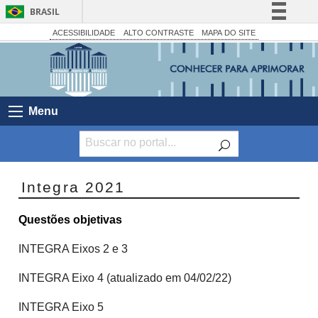
BRASIL
Simplifique!
ACESSIBILIDADE
ALTO CONTRASTE
MAPA DO SITE
Comunica BR
Participe
Acesso à informação
Menu
Legislação
Canais
Integra 2021
Questões objetivas
INTEGRA Eixos 2 e 3
INTEGRA Eixo 4 (atualizado em 04/02/22)
INTEGRA Eixo 5