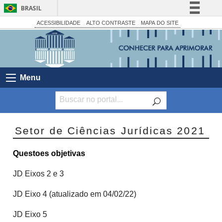
BRASIL
Simplifique!
ACESSIBILIDADE
ALTO CONTRASTE
MAPA DO SITE
Comunica BR
Participe
Acesso à informação
Menu
Legislação
Canais
Setor de Ciências Jurídicas 2021
Questoes objetivas
JD Eixos 2 e 3
JD Eixo 4 (atualizado em 04/02/22)
JD Eixo 5