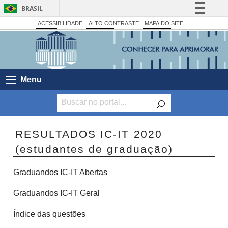
BRASIL
Simplifique!
ACESSIBILIDADE
ALTO CONTRASTE
MAPA DO SITE
Comunica BR
Participe
Acesso à informação
Menu
Legislação
Canais
RESULTADOS IC-IT 2020
(estudantes de graduação)
Graduandos IC-IT Abertas
Graduandos IC-IT Geral
Índice das questões