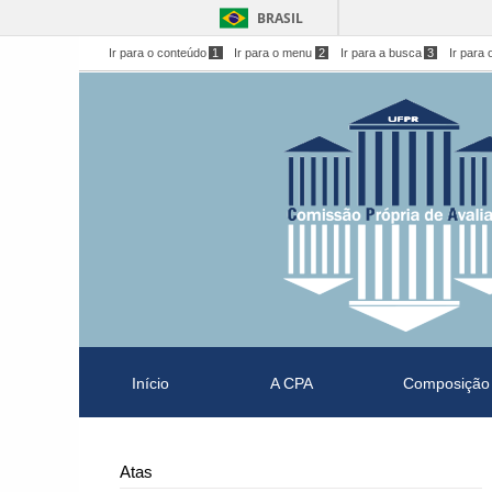
BRASIL
Ir para o conteúdo
1
Ir para o menu
2
Ir para a busca
3
Ir para 
Início
A CPA
Composição
Atas