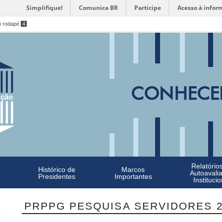
Simplifique!
Comunica BR
Participe
Acesso à infor
o rodapé
4
Relatório
Histórico de
Marcos
Autoavali
Presidentes
Importantes
Institucio
PRPPG PESQUISA SERVIDORES 