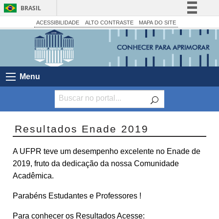
BRASIL
Simplifique!
ACESSIBILIDADE
ALTO CONTRASTE
MAPA DO SITE
Comunica BR
Participe
Acesso à informação
Menu
Legislação
Canais
Resultados Enade 2019
A UFPR teve um desempenho excelente no Enade de
2019, fruto da dedicação da nossa Comunidade
Acadêmica.
Parabéns Estudantes e Professores !
Para conhecer os Resultados Acesse: