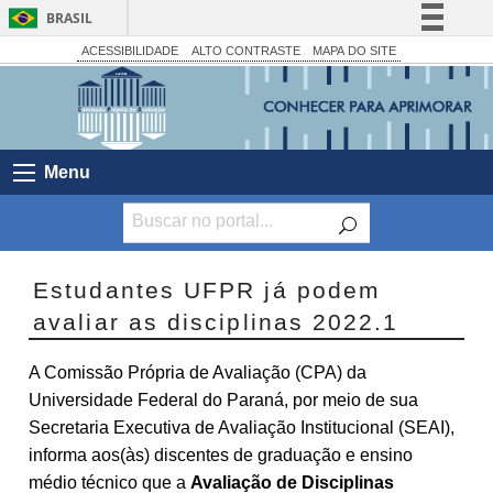
BRASIL
Simplifique!
ACESSIBILIDADE
ALTO CONTRASTE
MAPA DO SITE
Comunica BR
Participe
Acesso à informação
Menu
Legislação
Canais
Estudantes UFPR já podem
avaliar as disciplinas 2022.1
A Comissão Própria de Avaliação (CPA) da
Universidade Federal do Paraná, por meio de sua
Secretaria Executiva de Avaliação Institucional (SEAI),
informa aos(
às)
discentes de graduação e ensino
médio técnico que a
Avaliação de Disciplinas