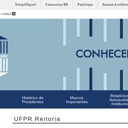
Simplifique!
Comunica BR
Participe
Acesso à infor
o rodapé
4
Relatório
Histórico de
Marcos
Autoavali
Presidentes
Importantes
Institucio
UFPR Reitoria