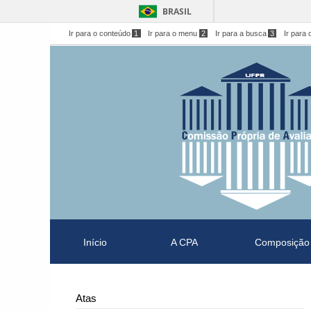
BRASIL
Ir para o conteúdo
1
Ir para o menu
2
Ir para a busca
3
Ir para 
Início
A CPA
Composição
Atas