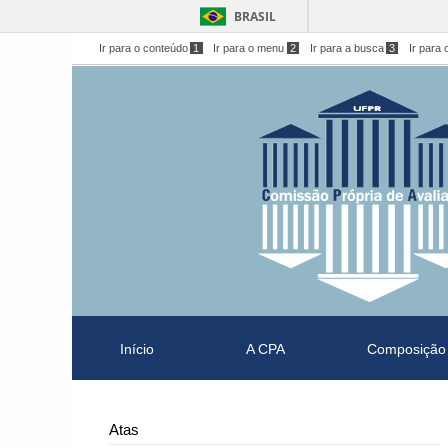
BRASIL
Ir para o conteúdo
1
Ir para o menu
2
Ir para a busca
3
Ir para 
Início
A CPA
Composição
Atas