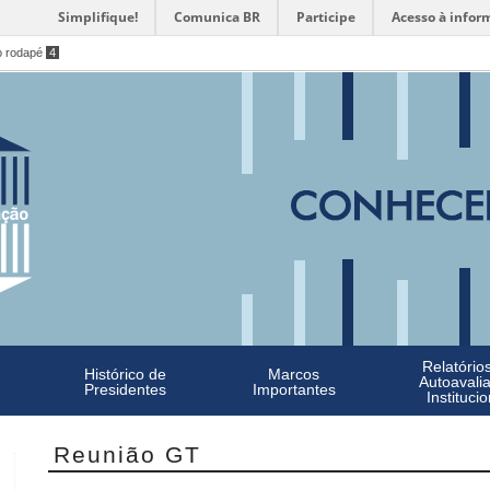
Simplifique!
Comunica BR
Participe
Acesso à infor
o rodapé
4
Relatório
Histórico de
Marcos
Autoavali
Presidentes
Importantes
Institucio
Reunião GT