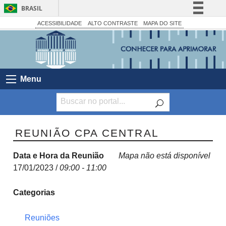
BRASIL
Simplifique!
ACESSIBILIDADE
ALTO CONTRASTE
MAPA DO SITE
Comunica BR
Participe
Acesso à informação
Menu
Legislação
Canais
REUNIÃO CPA CENTRAL
Data e Hora da Reunião
Mapa não está disponível
17/01/2023 /
09:00 - 11:00
Categorias
Reuniões