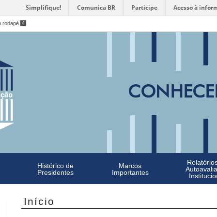
Simplifique!
Comunica BR
Participe
Acesso à infor
o rodapé
4
Relatório
Histórico de
Marcos
Autoavali
Presidentes
Importantes
Institucio
Início