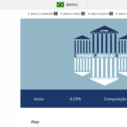
BRASIL
Ir para o conteúdo
1
Ir para o menu
2
Ir para a busca
3
Ir para 
Início
A CPA
Composição
Atas